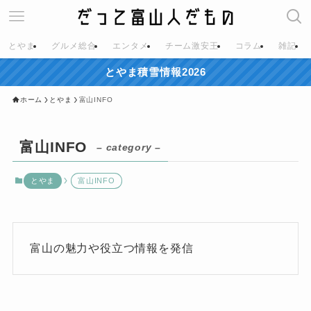
とやま
グルメ総合
エンタメ
チーム激安王
コラム
雑記
とやま積雪情報2026
ホーム
とやま
富山INFO
富山INFO
– category –
とやま
富山INFO
富山の魅力や役立つ情報を発信