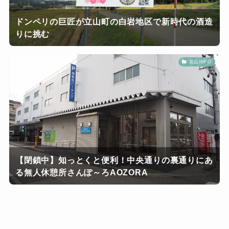
ドンペリの巨匠が立山町の白岩地区で新時代の酒造
りに挑む
富山INFO
【閉鎖中】知っとくと便利！中央通りの裏通りにあ
る無人休憩所さんぽ～ろAOZORA