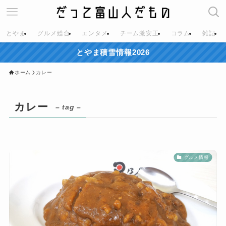
とやま
グルメ総合
エンタメ
チーム激安王
コラム
雑記
とやま積雪情報2026
ホーム
カレー
カレー
– tag –
グルメ情報