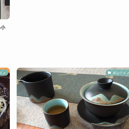
い小
ルメ
富山グル