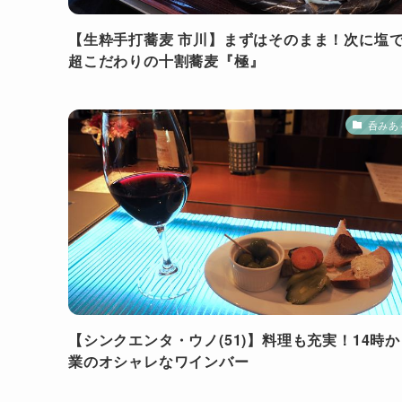
【生粋手打蕎麦 市川】まずはそのまま！次に塩
超こだわりの十割蕎麦『極』
呑みあ
【シンクエンタ・ウノ(51)】料理も充実！14時
業のオシャレなワインバー