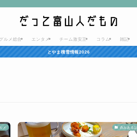
グルメ総合
エンタメ
チーム激安王
コラム
雑記
とやま積雪情報2026
ルメ
呑みある