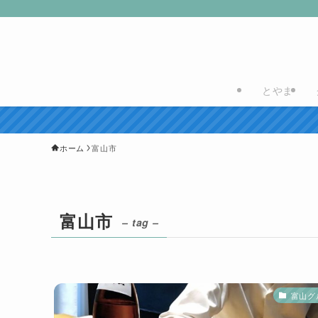
とやま
ホーム
富山市
富山市
– tag –
富山グ