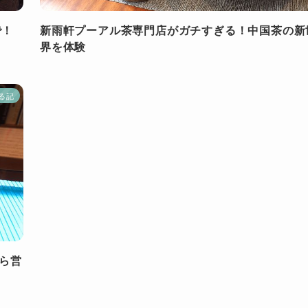
で！
新雨軒プーアル茶専門店がガチすぎる！中国茶の新
界を体験
る記
から営