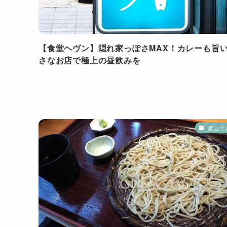
【食堂ヘヴン】隠れ家っぽさMAX！カレーも旨
さなお店で極上の昼飲みを
富山グ