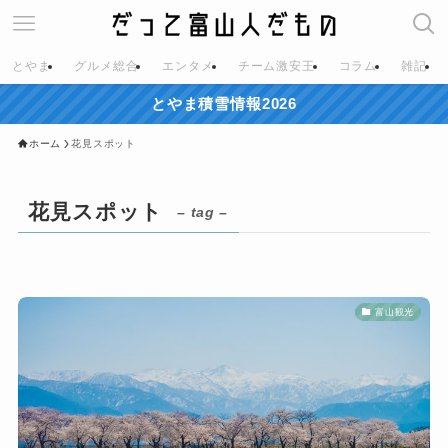
とやま
グルメ総合
エンタメ
チーム激安王
コラム
雑記
とやま積雪情報2026
ホーム
花見スポット
花見スポット
– tag –
富山観光