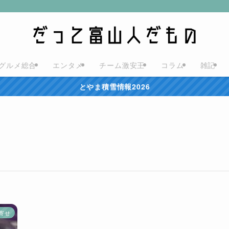
グルメ総合
エンタメ
チーム激安王
コラム
雑記
とやま積雪情報2026
寄せ