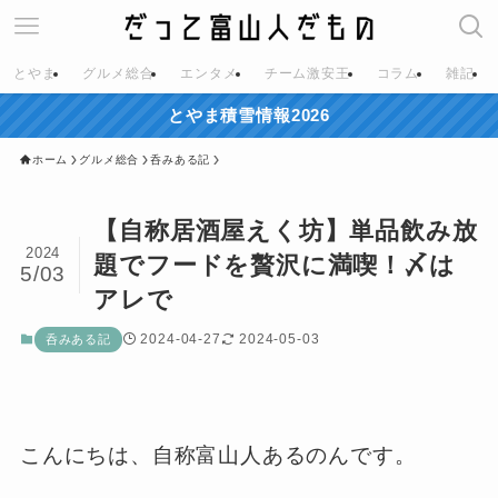
とやま
グルメ総合
エンタメ
チーム激安王
コラム
雑記
とやま積雪情報2026
ホーム
グルメ総合
呑みある記
【自称居酒屋えく坊】単品飲み放
2024
題でフードを贅沢に満喫！〆は
5/03
アレで
2024-04-27
2024-05-03
呑みある記
こんにちは、自称富山人あるのんです。