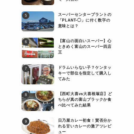
スーパーセンタープラントの
「PLANT-◯」に付く数字の
意味とは？
【富山の面白いスーパー】心
ときめく富山のスーパー四店
王
ドラムいらない子？ケンタッ
キーで部位を指定して購入し
てみた
【西町大喜vs大喜根塚店】ど
ちらが真の富山ブラックか食
べ比べてみた結果
日乃屋カレー初食！賛否分か
れる甘いカレーの激アツレビ
ュー