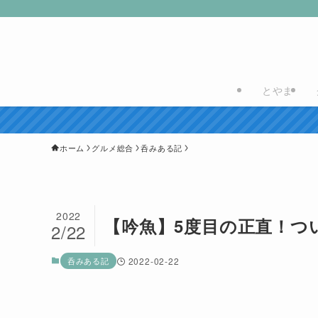
とやま
ホーム
グルメ総合
呑みある記
2022
【吟魚】5度目の正直！つ
2/22
呑みある記
2022-02-22