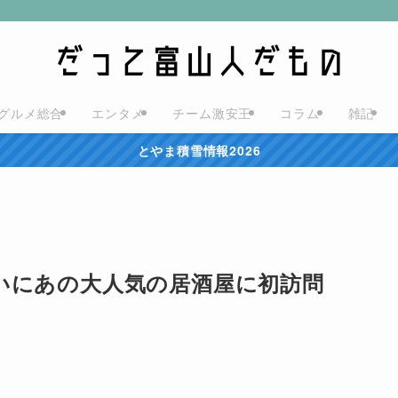
グルメ総合
エンタメ
チーム激安王
コラム
雑記
とやま積雪情報2026
いにあの大人気の居酒屋に初訪問