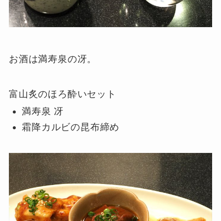
お酒は満寿泉の冴。
富山炙のほろ酔いセット
満寿泉 冴
霜降カルビの昆布締め