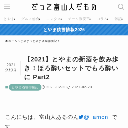
とやま
グルメ総合
エンタメ
チーム激安王
コラム
雑記
とやま積雪情報2026
ホーム
とやま
とやま酒場徘徊記
【2021】とやまの新酒を飲み歩
2021
き！ほろ酔いセットでもろ酔い
2/23
に Part2
2021-02-20
2021-02-23
とやま酒場徘徊記
こんにちは、富山人あるのん
@_arnon_
で
す。