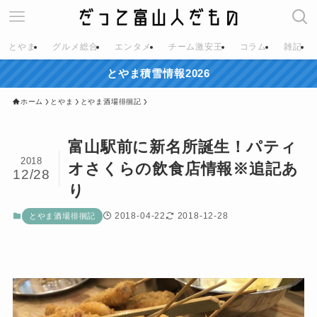
とやま
グルメ総合
エンタメ
チーム激安王
コラム
雑記
とやま積雪情報2026
ホーム
とやま
とやま酒場徘徊記
富山駅前に新名所誕生！パティ
2018
オさくらの飲食店情報※追記あ
12/28
り
2018-04-22
2018-12-28
とやま酒場徘徊記