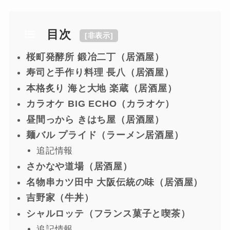
目次
[
非表示
]
桜町発酵所 鍛冶二丁（居酒屋）
寿司と手作り料理 長八（居酒屋）
本格炙り 海と大地 楽蔵（居酒屋）
カラオケ BIG ECHO（カラオケ）
昼間っから きはち屋（居酒屋）
麺バル プライド（ラーメン居酒屋）
追記情報
さかなや道場（居酒屋）
名物串カツ田中 大阪伝統の味（居酒屋）
吉野家（牛丼）
シャルロッテ（フランス菓子と喫茶）
追記情報