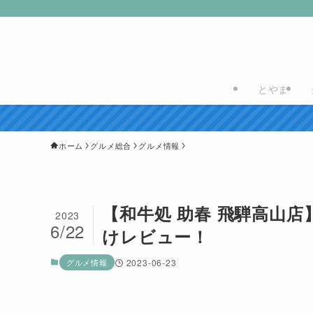
とやま
ホーム
グルメ総合
グルメ情報
【和牛処 助春 飛騨高山
2023
6/22
けレビュー！
グルメ情報
2023-06-23