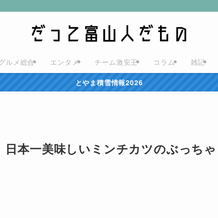
グルメ総合
エンタメ
チーム激安王
コラム
雑記
とやま積雪情報2026
店】日本一美味しいミンチカツのぶっちゃ