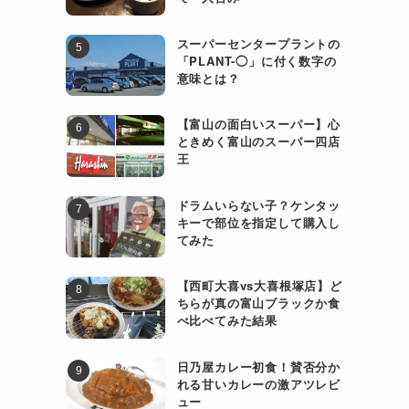
スーパーセンタープラントの
「PLANT-◯」に付く数字の
意味とは？
【富山の面白いスーパー】心
ときめく富山のスーパー四店
王
ドラムいらない子？ケンタッ
キーで部位を指定して購入し
てみた
【西町大喜vs大喜根塚店】ど
ちらが真の富山ブラックか食
べ比べてみた結果
日乃屋カレー初食！賛否分か
れる甘いカレーの激アツレビ
ュー