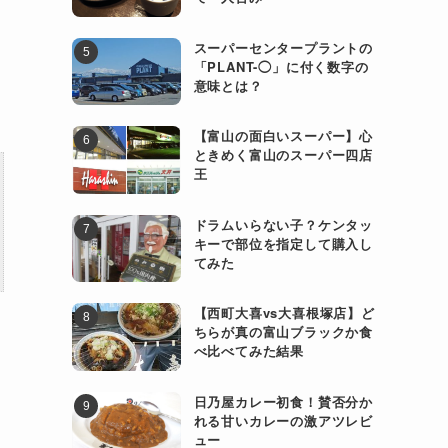
き
て
スーパーセンタープラントの
「PLANT-◯」に付く数字の
意味とは？
【富山の面白いスーパー】心
ときめく富山のスーパー四店
王
ドラムいらない子？ケンタッ
キーで部位を指定して購入し
てみた
【西町大喜vs大喜根塚店】ど
ちらが真の富山ブラックか食
べ比べてみた結果
日乃屋カレー初食！賛否分か
む
れる甘いカレーの激アツレビ
ュー