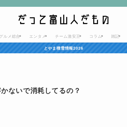
グルメ総合
エンタメ
チーム激安王
コラム
雑記
とやま積雪情報2026
溶かないで消耗してるの？