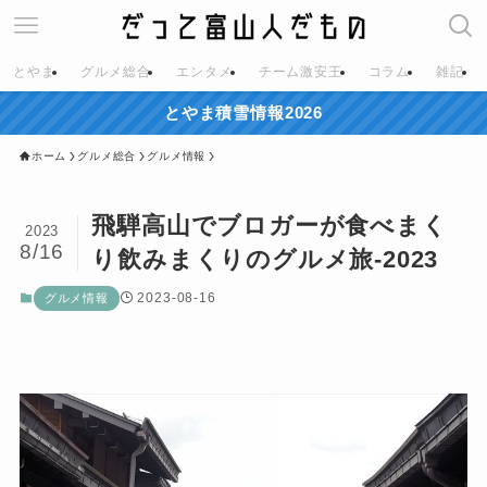
とやま
グルメ総合
エンタメ
チーム激安王
コラム
雑記
とやま積雪情報2026
ホーム
グルメ総合
グルメ情報
飛騨高山でブロガーが食べまく
2023
8/16
り飲みまくりのグルメ旅-2023
2023-08-16
グルメ情報